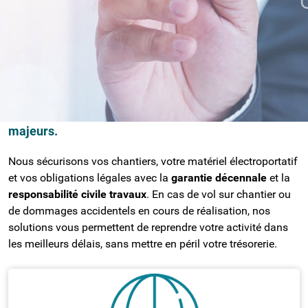
compte dans l'élaboration de votre contrat
d'assurance.
ASSURANCE POUR LES ARTISANS ET
PROFESSIONNELS DU BTP
Les métiers du bâtiment et de l'artisanat sont
exposés à des risques physiques et techniques
majeurs.
Nous sécurisons vos chantiers, votre matériel électroportatif
et vos obligations légales avec la
garantie décennale
et la
responsabilité civile travaux
. En cas de vol sur chantier ou
de dommages accidentels en cours de réalisation, nos
solutions vous permettent de reprendre votre activité dans
les meilleurs délais, sans mettre en péril votre trésorerie.