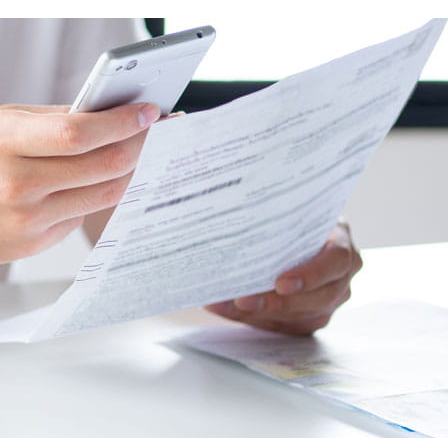
COMMENT OBTENIR VOTRE DEVIS
PERSONNALISÉ AVEC CMMA ASSURANCE
?
La souscription d'une assurance
professionnelle exige une analyse rigoureuse.
Nos conseillers experts sont à votre disposition
pour réaliser un audit gratuit de vos contrats
actuels et de vos besoins réels.
Étape 1 :
Contactez-nous via notre formulaire de
demande de devis en ligne ou par téléphone.
Étape 2 :
Un conseiller spécialisé en risques
professionnels étudie votre dossier.
Étape 3 :
Vous recevez une proposition détaillée,
transparente et optimisée pour le budget de votre