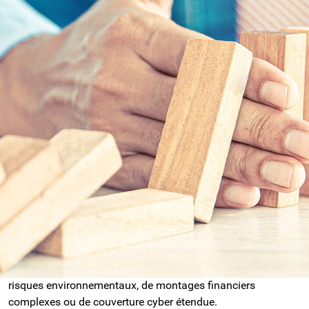
CMMA COURTAGE : L'EXPERTISE SUR-
MESURE POUR LES RISQUES
D'ENTREPRISE
COMPLEXES
Pour les entreprises aux profils atypiques, de
grande taille ou évoluant dans des secteurs
hautement spécifiques, nous avons fondé
CMMA Courtage
.
Cette entité spécialisée intervient pour identifier
finement l'ensemble de vos risques et négocier, en
votre nom et en toute indépendance, les solutions
les plus pointues auprès des acteurs spécialisés du
marché.
Avec
CMMA Assurance
et sa branche courtage, vous avez
la certitude d'une protection optimale, qu'il s'agisse de
risques environnementaux, de montages financiers
complexes ou de couverture cyber étendue.