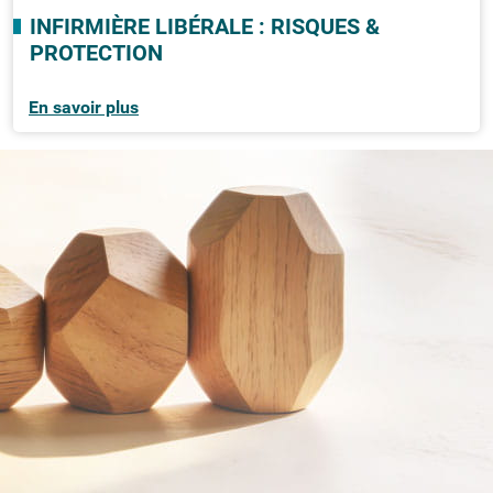
INFIRMIÈRE LIBÉRALE : RISQUES &
PROTECTION
En savoir plus
LES GARANTIES INDISPENSABLES POUR
LA PÉRENNITÉ DE VOTRE ENTREPRISE
Pour constituer une protection robuste,
CMMA
Assurance
s'appuie sur quatre piliers
fondamentaux. Ils constituent le socle de toute
stratégie de gestion des risques d'entreprise
performante.
LA RESPONSABILITÉ CIVILE
PROFESSIONNELLE (RC PRO)