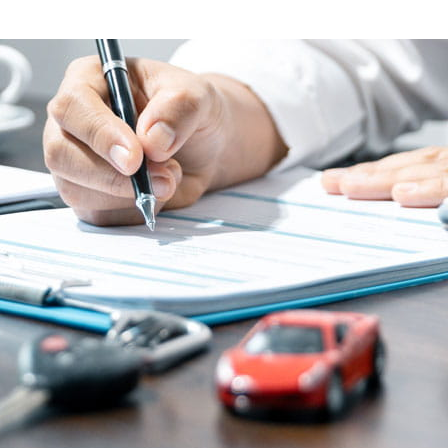
POURQUOI CHOISIR CMMA ASSURANCE
POUR VOTRE ACTIVITÉ
PROFESSIONNELLE ?
La force de CMMA Assurance réside dans son
ancrage mutualiste et sa connaissance pointue
du tissu économique local.
Nous ne vendons pas des contrats standardisés,
nous bâtissons des partenariats durables.
Confier la couverture de votre entreprise à nos équipes, c'est
s'assurer d'une réactivité sans faille en cas de crise et d'un
accompagnement évolutif à chaque étape du
développement de votre structure.
Proximité et conseil dédié :
Un interlocuteur unique