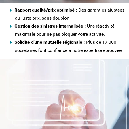
qui connaît la réalité de votre secteur.
Rapport qualité/prix optimisé :
Des garanties ajustées
au juste prix, sans doublon.
Gestion des sinistres internalisée :
Une réactivité
maximale pour ne pas bloquer votre activité.
Solidité d'une mutuelle régionale :
Plus de 17 000
sociétaires font confiance à notre expertise éprouvée.
NOS SOLUTIONS D'ASSURANCES
PROFESSIONNELLES ADAPTÉES À VOTRE
MÉTIER
Chaque profession génère une cartographie
des risques qui lui est propre.
C'est pourquoi
CMMA Assurance
a développé une
approche sectorielle, garantissant que les
spécificités de votre métier soient toujours prises en