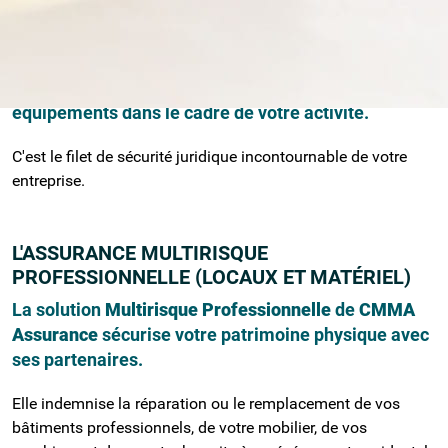
La
RC Pro
vous protège contre les conséquences
financières des dommages corporels, matériels ou
immatériels causés à un tiers (client, fournisseur,
visiteur) par vous-même, vos salariés, ou vos
équipements dans le cadre de votre activité.
C'est le filet de sécurité juridique incontournable de votre
entreprise.
L'ASSURANCE MULTIRISQUE
PROFESSIONNELLE (LOCAUX ET MATÉRIEL)
La solution
Multirisque Professionnelle
de
CMMA
Assurance
sécurise votre patrimoine physique avec
ses partenaires.
Elle indemnise la réparation ou le remplacement de vos
bâtiments professionnels, de votre mobilier, de vos