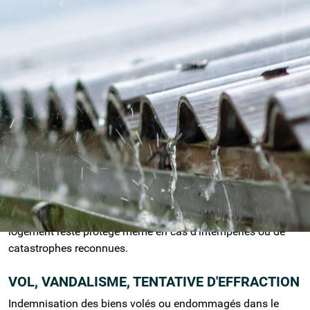
INCENDIE, EXPLOSION ET IMPLOSION
Une couverture essentielle qui protège votre logement et vos
biens en cas de feu, fumée, explosion ou court-circuit.
DÉGÂTS DES EAUX
Prise en charge des infiltrations, ruptures de canalisation,
fuites, engorgements, débordements… une garantie
indispensable dans toute assurance habitation.
ÉVÉNEMENTS CLIMATIQUES &
CATASTROPHES NATURELLES
Grêle, tempête, inondation, neige sur toiture… votre
logement reste protégé même en cas d'intempéries ou de
catastrophes reconnues.
VOL, VANDALISME, TENTATIVE D'EFFRACTION
Indemnisation des biens volés ou endommagés dans le