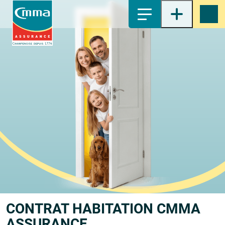
1-
Contenu principal
2-
Menu principal
3-
Pied de page
4-
Recherche
CONTRAT HABITATION CMMA
ASSURANCE