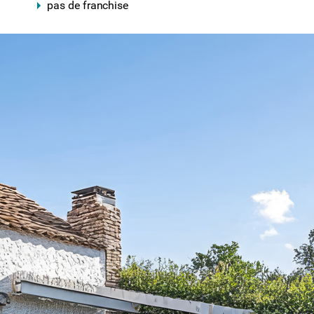
pas de
franchise
OPTIONS ET EXTENSIONS POUR
PERSONNALISER VOTRE
ASSURANCE HABITATION
Pour aller plus loin que les garanties standards,
nous avons conçu des solutions sur-mesure
adaptées à votre habitat et à vos projets.
Si vous souhaitez
sécuriser vos installations
contre les
imprévus invisibles, notre
Pack complémentaire dégâts des
eaux
prend en charge la recherche de fuites, la réparation
des canalisations enterrées extérieures ainsi que la
surconsommation d'eau qui peut en découler.
Pour les propriétaires de maisons avec jardin, le
Pack
éléments extérieurs
est la protection idéale : il couvre non