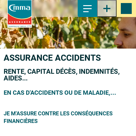
1-
Contenu principal
2-
Menu principal
3-
Pied de page
4-
Recherche
ASSURANCE
ACCIDENTS
RENTE, CAPITAL DÉCÈS, INDEMNITÉS,
AIDES...
EN CAS D'ACCIDENTS OU DE MALADIE,…
JE M'ASSURE CONTRE LES CONSÉQUENCES
FINANCIÈRES