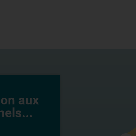
ion aux
els...