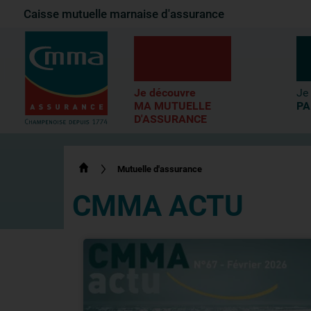
Caisse mutuelle marnaise d'assurance
1-
Contenu principal
2-
Menu principal
3-
Pied de page
Je découvre
Je
MA MUTUELLE
PA
D'ASSURANCE
Mutuelle d'assurance
CMMA ACTU