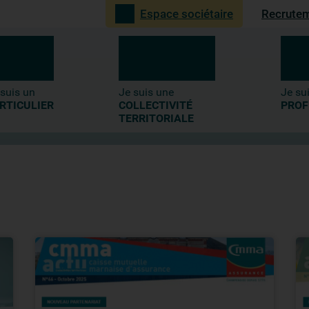
Recrute
Espace sociétaire
4-
Recherche
 suis un
Je suis une
Je su
RTICULIER
COLLECTIVITÉ
PROF
TERRITORIALE