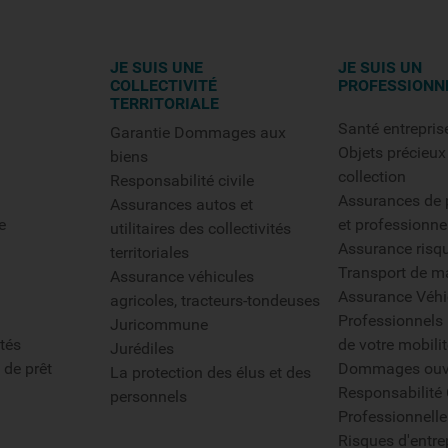
JE SUIS UNE
JE SUIS UN
COLLECTIVITÉ
PROFESSIONN
TERRITORIALE
Santé entrepris
Garantie Dommages aux
Objets précieux
biens
collection
Responsabilité civile
Assurances de p
Assurances autos et
e
et professionne
utilitaires des collectivités
Assurance risq
territoriales
Transport de m
Assurance véhicules
Assurance Véhi
agricoles, tracteurs-tondeuses
Professionnels 
Juricommune
tés
de votre mobilit
Jurédiles
 de prêt
Dommages ouv
La protection des élus et des
Responsabilité 
personnels
Professionnelle
Risques d'entre