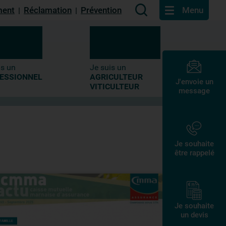
ment
Réclamation
Prévention
Menu
|
|
is un
Je suis un
ESSIONNEL
AGRICULTEUR
J'envoie un
VITICULTEUR
message
Je souhaite
être rappelé
Je souhaite
un devis