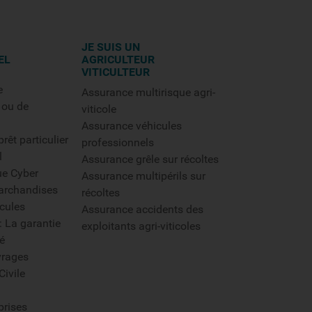
JE SUIS UN
EL
AGRICULTEUR
VITICULTEUR
e
Assurance multirisque agri-
 ou de
viticole
Assurance véhicules
rêt particulier
professionnels
l
Assurance grêle sur récoltes
ue Cyber
Assurance multipérils sur
archandises
récoltes
cules
Assurance accidents des
: La garantie
exploitants agri-viticoles
é
rages
Civile
prises