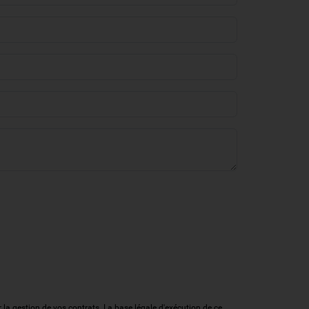
a gestion de vos contrats. La base légale d'exécution de ce