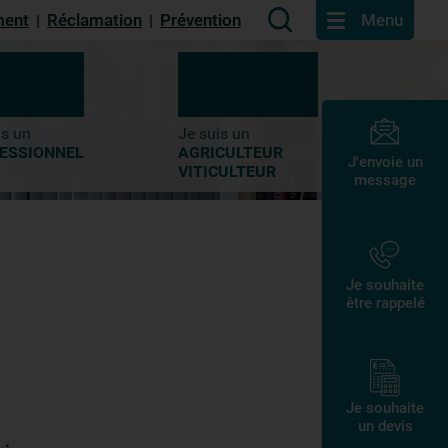
ment
Réclamation
Prévention
Menu
|
|
is un
Je suis un
ESSIONNEL
AGRICULTEUR
J'envoie un
VITICULTEUR
message
Je souhaite
être rappelé
Je souhaite
un devis