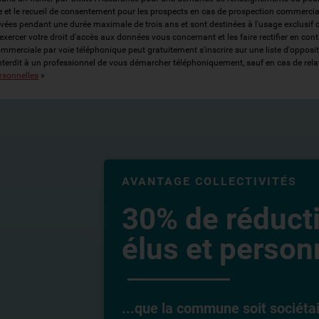
ce et le recueil de consentement pour les prospects en cas de prospection commercial
rvées pendant une durée maximale de trois ans et sont destinées à l'usage exclusi
z exercer votre droit d'accès aux données vous concernant et les faire rectifier e
commerciale par voie téléphonique peut gratuitement s'inscrire sur une liste d'opp
interdit à un professionnel de vous démarcher téléphoniquement, sauf en cas de rela
rsonnelles
»
AVANTAGE COLLECTIVITÉS
30% de réduct
élus et personn
...que la commune soit sociéta