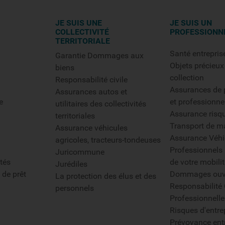
JE SUIS UNE
JE SUIS UN
COLLECTIVITÉ
PROFESSIONN
TERRITORIALE
Santé entrepris
Garantie Dommages aux
Objets précieux
biens
collection
Responsabilité civile
Assurances de p
Assurances autos et
e
et professionne
utilitaires des collectivités
Assurance risq
territoriales
Transport de m
Assurance véhicules
Assurance Véhi
agricoles, tracteurs-tondeuses
Professionnels 
Juricommune
tés
de votre mobilit
Jurédiles
 de prêt
Dommages ouv
La protection des élus et des
Responsabilité 
personnels
Professionnelle
Risques d'entre
Prévoyance ent