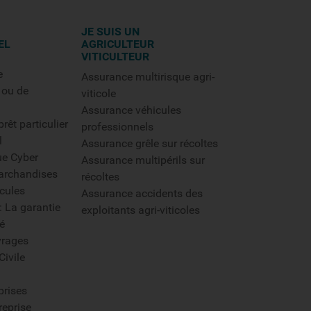
JE SUIS UN
EL
AGRICULTEUR
VITICULTEUR
e
Assurance multirisque agri-
 ou de
viticole
Assurance véhicules
rêt particulier
professionnels
l
Assurance grêle sur récoltes
ue Cyber
Assurance multipérils sur
archandises
récoltes
cules
Assurance accidents des
: La garantie
exploitants agri-viticoles
é
rages
Civile
prises
reprise