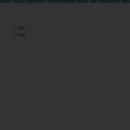
ance vous répondra directement dans les meilleurs déla
Oui
non