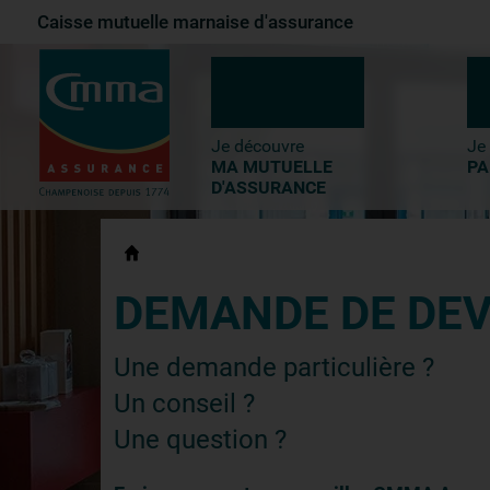
Caisse mutuelle marnaise d'assurance
1-
Contenu principal
2-
Menu principal
3-
Pied de page
Je découvre
Je
MA MUTUELLE
PA
D'ASSURANCE
DEMANDE
DE DEV
Une demande particulière ?
Un conseil ?
Une question ?