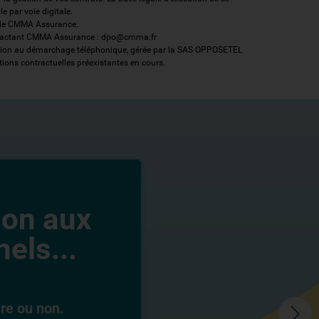
e par voie digitale.
f de CMMA Assurance.
n contactant CMMA Assurance : dpo@cmma.fr
osition au démarchage téléphonique, gérée par la SAS OPPOSETEL
tions contractuelles préexistantes en cours.
ion aux
els...
ire ou non.