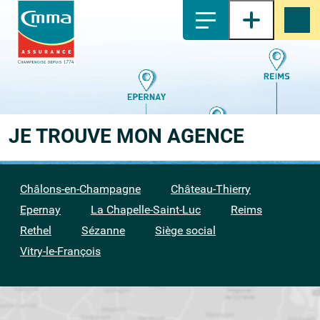
1-
Contenu principal
2-
Menu principal
3-
Pied de page
4-
Recherche
JE TROUVE
MON AGENCE
Châlons-en-Champagne
Château-Thierry
Epernay
La Chapelle-Saint-Luc
Reims
Rethel
Sézanne
Siège social
Vitry-le-François