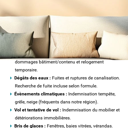
mutuelle régionale, vous profitez de contrats
adaptés à votre situation locale : propriétaire,
locataire, bailleur, occupant ou non occupant.
Vos garanties essentielles gérées en agence :
Incendie – Explosion – Foudre :
Prise en charge
dommages bâtiment/contenu et relogement
temporaire.
Dégâts des eaux :
Fuites et ruptures de canalisation.
Recherche de fuite incluse selon formule.
Évènements climatiques :
Indemnisation tempête,
grêle, neige (fréquents dans notre région).
Vol et tentative de vol :
Indemnisation du mobilier et
détériorations immobilières.
Bris de glaces :
Fenêtres, baies vitrées, vérandas.