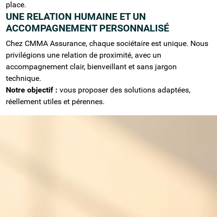
place.
UNE RELATION HUMAINE ET UN
ACCOMPAGNEMENT PERSONNALISÉ
Chez CMMA Assurance, chaque sociétaire est unique. Nous
privilégions une relation de proximité, avec un
accompagnement clair, bienveillant et sans jargon
technique.
Notre objectif :
vous proposer des solutions adaptées,
réellement utiles et pérennes.
VOTRE SPÉCIALISTE DE L'ASSURANCE
HABITATION À REIMS
PROTÉGER VOTRE LOGEMENT RÉMOIS
(MAISON OU APPARTEMENT)
CMMA Assurance vous fait bénéficier d'un
accompagnement de proximité pour protéger
votre logement. Grâce à notre expertise de