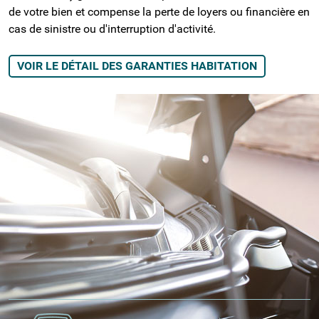
de votre bien et compense la perte de loyers ou financière en
cas de sinistre ou d'interruption d'activité.
VOIR LE DÉTAIL DES GARANTIES HABITATION
L'EXPERTISE ASSURANCE AUTO DANS LE
GRAND REIMS
3 NIVEAUX DE GARANTIES POUR VOTRE
CONDUITE
L'assurance auto de CMMA Assurance offre
une protection adaptée à tous les conducteurs
de la région. Nos conseillers à Reims vous
orientent vers la formule correspondant à l'âge
de votre véhicule et votre budget.