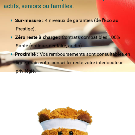
actifs, seniors ou familles.
Sur-mesure :
4 niveaux de garanties (de l'Éco au
Prestige).
Zéro reste à charge :
Contrats compatibles 100%
Santé (optique, dentaire, audio).
Proximité :
Vos remboursements sont consultables en
ligne, mais votre conseiller reste votre interlocuteur
privilégié.