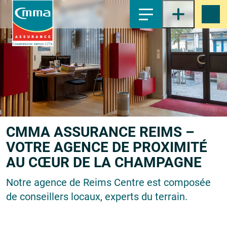
1-
Contenu principal
2-
Menu principal
3-
Pied de page
4-
Recherche
CMMA ASSURANCE REIMS –
VOTRE AGENCE DE PROXIMITÉ
AU CŒUR DE LA CHAMPAGNE
Notre agence de Reims Centre est composée
de conseillers locaux, experts du terrain.