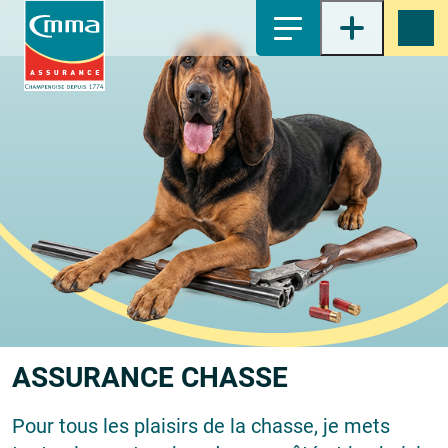
1-
Contenu principal
2-
Menu principal
3-
Pied de page
4-
Recherche
ASSURANCE
CHASSE
Pour tous les plaisirs de la chasse, je mets