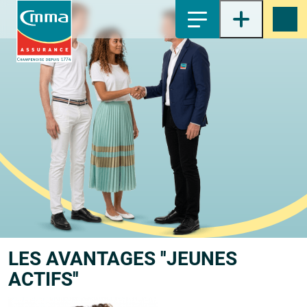
1-
Contenu principal
2-
Menu principal
3-
Pied de page
4-
Recherche
LES AVANTAGES
''JEUNES
ACTIFS''