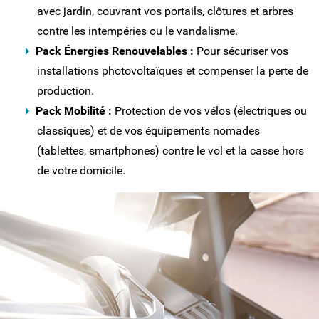
avec jardin, couvrant vos portails, clôtures et arbres
contre les intempéries ou le vandalisme.
Pack Énergies Renouvelables :
Pour sécuriser vos
installations photovoltaïques et compenser la perte de
production.
Pack Mobilité :
Protection de vos vélos (électriques ou
classiques) et de vos équipements nomades
(tablettes, smartphones) contre le vol et la casse hors
de votre domicile.
VOTRE ASSURANCE AUTO À RETHEL :
ROULEZ EN TOUTE SÉRÉNITÉ
Parce que votre véhicule est souvent
indispensable pour vos trajets dans les
Ardennes, nous avons conçu une assurance
auto flexible et réactive.