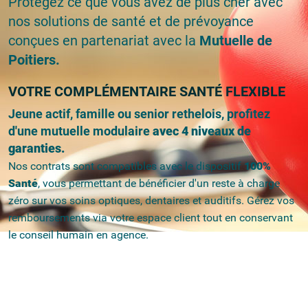
Protégez ce que vous avez de plus cher avec
nos solutions de santé et de prévoyance
conçues en partenariat avec la
Mutuelle de
Poitiers.
VOTRE COMPLÉMENTAIRE SANTÉ FLEXIBLE
Jeune actif, famille ou senior rethelois, profitez
d'une mutuelle modulaire
avec 4 niveaux de
garanties.
Nos contrats sont compatibles avec le dispositif
100%
Santé
, vous permettant de bénéficier d'un reste à charge
zéro sur vos soins optiques, dentaires et auditifs. Gérez vos
remboursements via votre espace client tout en conservant
le conseil humain en agence.