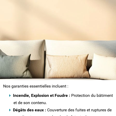
précieux. Notre expertise de mutuelle régionale
nous permet de proposer des contrats MRH
(Multirisque Habitation) parfaitement ajustés à
la réalité du bâti rethelois.
UNE COUVERTURE COMPLÈTE POUR VOTRE
MAISON OU APPARTEMENT
Que vous soyez locataire en centre-ville,
propriétaire d'un pavillon ou bailleur non-occupant
(PNO), CMMA Assurance Rethel sécurise votre foyer
contre les aléas du quotidien.
Nos garanties essentielles incluent :
Incendie, Explosion et Foudre :
Protection du bâtiment
et de son contenu.
Dégâts des eaux :
Couverture des fuites et ruptures de