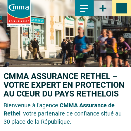
1-
Contenu principal
2-
Menu principal
3-
Pied de page
4-
Recherche
CMMA ASSURANCE RETHEL –
VOTRE EXPERT EN PROTECTION
AU CŒUR DU PAYS RETHELOIS
Bienvenue à l'agence
CMMA Assurance de
Rethel
, votre partenaire de confiance situé au
30 place de la République.