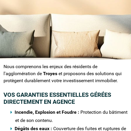
ajustés à la réalité du bâti de La Chapelle-
Saint-Luc et de ses environs.
UNE COUVERTURE MULTIRISQUE (MRH)
ADAPTÉE À VOTRE QUARTIER
Que vous soyez locataire, propriétaire d'un pavillon
ou bailleur non-occupant (PNO), la CMMA sécurise
votre foyer contre les aléas du quotidien.
Nous comprenons les enjeux des résidents de
l'agglomération de
Troyes
et proposons des solutions qui
protègent durablement votre investissement immobilier.
VOS GARANTIES ESSENTIELLES GÉRÉES
DIRECTEMENT EN AGENCE
Incendie, Explosion et Foudre :
Protection du bâtiment
et de son contenu.
Dégâts des eaux :
Couverture des fuites et ruptures de