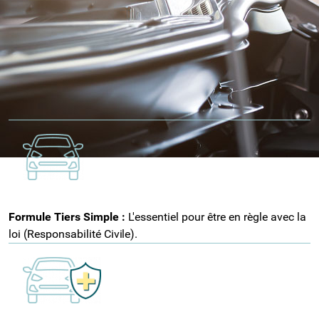
TROIS FORMULES MODULABLES SELON
VOTRE USAGE
Nos conseillers à
La Chapelle-Saint-Luc
vous guident vers
la formule correspondant à votre budget :
Formule Tiers Simple
:
L'essentiel pour être en règle avec la
loi (Responsabilité
Civile).