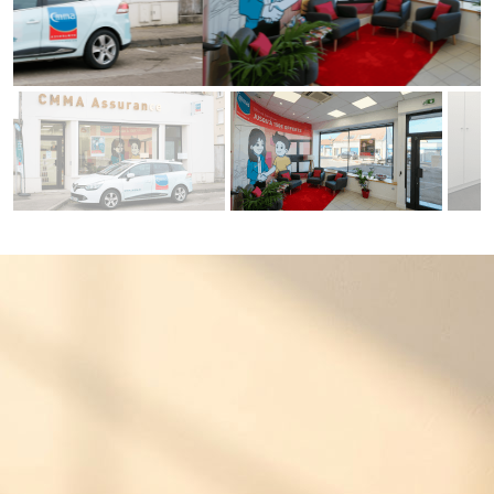
ASSURANCE HABITATION À LA
CHAPELLE-SAINT-LUC : PROTÉGER
VOTRE FOYER AUBOIS
Votre logement est votre patrimoine le plus
précieux. Notre expertise de mutuelle régionale
nous permet de proposer des contrats
Multirisque Habitation (MRH)
parfaitement