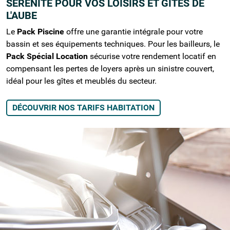
SÉRÉNITÉ POUR VOS LOISIRS ET GÎTES DE
L'AUBE
Le
Pack Piscine
offre une garantie intégrale pour votre
bassin et ses équipements techniques. Pour les bailleurs, le
Pack Spécial Location
sécurise votre rendement locatif en
compensant les pertes de loyers après un sinistre couvert,
idéal pour les gîtes et meublés du secteur.
DÉCOUVRIR NOS TARIFS HABITATION
VOTRE ASSURANCE AUTO À LA
CHAPELLE-SAINT-LUC : ROULEZ EN
TOUTE SÉCURITÉ
Parce que votre véhicule est souvent
indispensable pour vos déplacements dans
l'
Aube
, nous avons conçu une assurance auto
flexible et réactive.