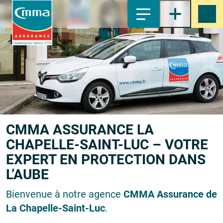
1-
Contenu principal
2-
Menu principal
3-
Pied de page
4-
Recherche
CMMA ASSURANCE LA
CHAPELLE-SAINT-LUC – VOTRE
EXPERT EN PROTECTION DANS
L’AUBE
Bienvenue à notre agence
CMMA Assurance de
La Chapelle-Saint-Luc
.