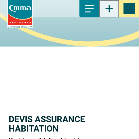
1-
Contenu principal
2-
Menu principal
3-
Pied de page
4-
Recherche
DEVIS ASSURANCE
HABITATION