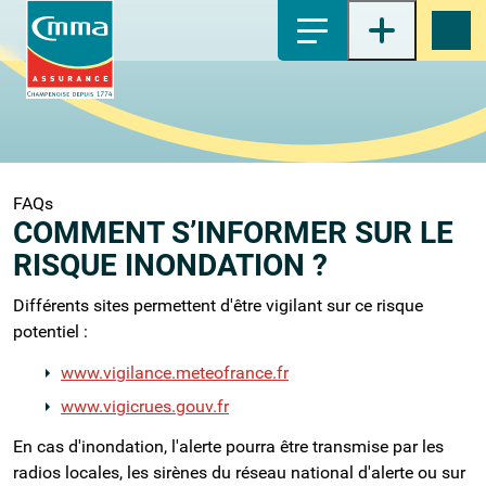
1-
Contenu principal
2-
Menu principal
3-
Pied de page
4-
Recherche
FAQs
COMMENT S’INFORMER SUR LE
RISQUE INONDATION ?
Différents sites permettent d'être vigilant sur ce risque
potentiel :
www.vigilance.meteofrance.fr
www.vigicrues.gouv.fr
En cas d'inondation, l'alerte pourra être transmise par les
radios locales, les sirènes du réseau national d'alerte ou sur