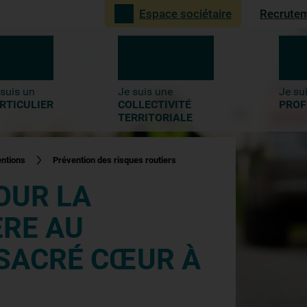
Recrute
Espace sociétaire
4-
Recherche
 suis un
Je suis une
Je su
RTICULIER
COLLECTIVITÉ
PROF
TERRITORIALE
entions
Prévention des risques routiers
OUR LA
ÈRE AU
SACRÉ CŒUR À