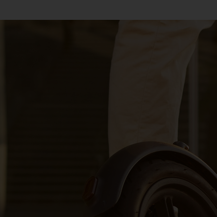
EDPM ET VEA : LES NOUVELLES MOBILITÉS
un grand nombre d'usagers : piétons, voitur
placement Personnels Motorisés (EDPM)!
ularisent d'années en années. Lors de nos différents 
out le monde ne respecte pas les bonnes règles de "condu
odes et autres Engins de Déplacement Personnels Motorisés sont
r ou d'une voiture, à l'obligation d'assurance relative à la respo
urances.
té civile qui assure la protection des tiers en cas de dommages 
PLUS DE DÉTAILS ...