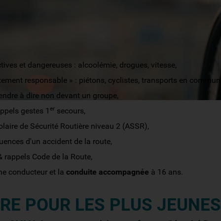
AGOGIQUES FIXÉS PAR LES ÉTABLIS
tives et dangereuses : alcoolémie, drogues, vitesse,
tement responsable » : piétons, cyclistes, transports en commun
rendre à dire non devant un groupe,
er
appels gestes 1
secours,
olaire de Sécurité Routière niveau 2 (ASSR),
ences d'un accident de la route,
 rappels Code de la Route,
ne conducteur et la
conduite accompagnée
à 16 ans.
RE POUR LES PLUS JEUNES 