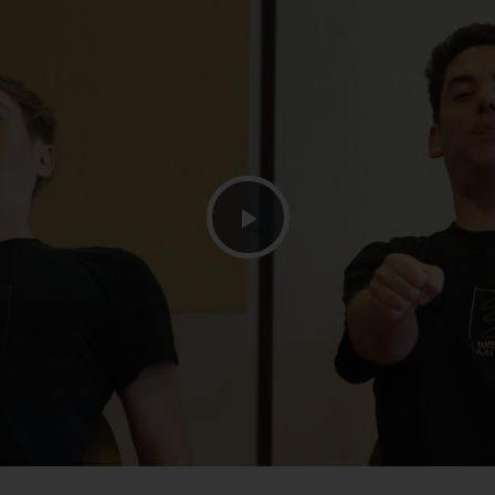
Lire
la
vidéo