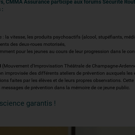
rs, CMMA Assurance participe aux forums Sécurité Routi
 :
e : la vitesse, les produits psychoactifs (alcool, stupéfiants, médi
dents des deux-roues motorisés,
tamment pour les jeunes au cours de leur progression dans le co
H
(Mouvement d'Improvisation Théâtrale de Champagne-Ardenne) l
n improvisée des différents ateliers de prévention auxquels les é
ions faites par les élèves et de leurs propres observations. Cette 
es messages de prévention dans la mémoire de ce jeune public.
science garantis !