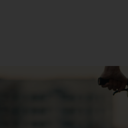
L'atelier prévention par le théâtre d'improvisation
eune public à la Sécurité Routière
en part
dans les collèges et lycées.
s établissements scolaires, CMMA Assurance répond aux