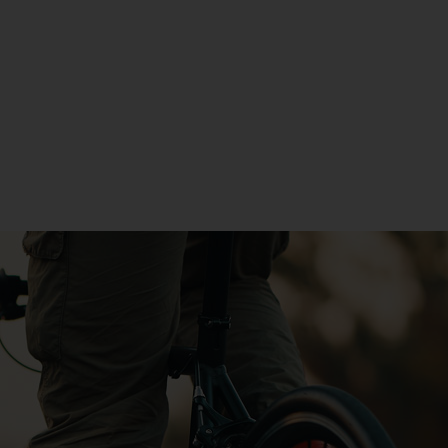
icipant chaque année aux
 objectifs pédagogiques fixés :