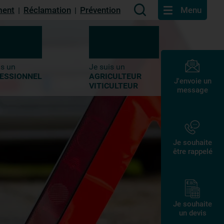
ment
Réclamation
Prévention
Menu
|
|
is un
Je suis un
ESSIONNEL
AGRICULTEUR
J'envoie un
VITICULTEUR
message
Je souhaite
être rappelé
Je souhaite
un devis