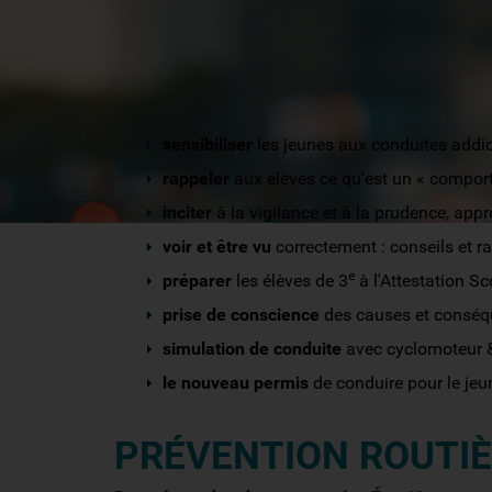
VOICI LES OBJECTIFS PÉD
sensibiliser
les jeunes aux conduites addic
rappeler
aux élèves ce qu'est un « compor
inciter
à la vigilance et à la prudence, app
voir et être vu
correctement : conseils et r
e
préparer
les élèves de 3
à l'Attestation Sc
prise de conscience
des causes et conséqu
simulation de conduite
avec cyclomoteur &
le nouveau permis
de conduire pour le jeu
PRÉVENTION ROUTIÈ