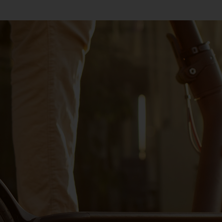
es, motos, vélos... et depuis
déplacements, les dangers peuvent être
ite" !
 considérés comme des véhicules terrestres à
nsabilité civile automobile au sens des
corporels et/ou matériels. Elle protège également