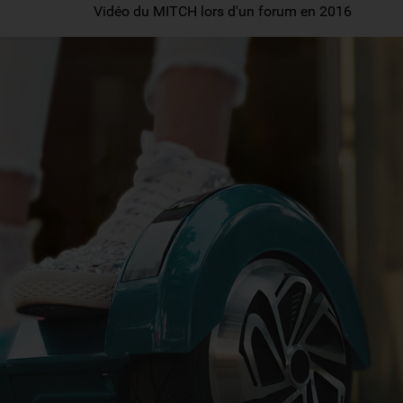
Vidéo du MITCH lors d'un forum en 2016
L'espace urbain est partagé par 
peu,
les nouveaux Engins de Dé
Ces nouveaux modes de déplacement se pop
nombreux sur la voie publique, surtout si t
Les trottinettes électriques ainsi que les gyrop
moteur et sont donc soumis, à l'instar d'un scoote
dispositions de l'article L 211-1 du code des ass
L'obligation porte uniquement sur la responsabili
le patrimoine de l'utilisateur ou de ses parents !