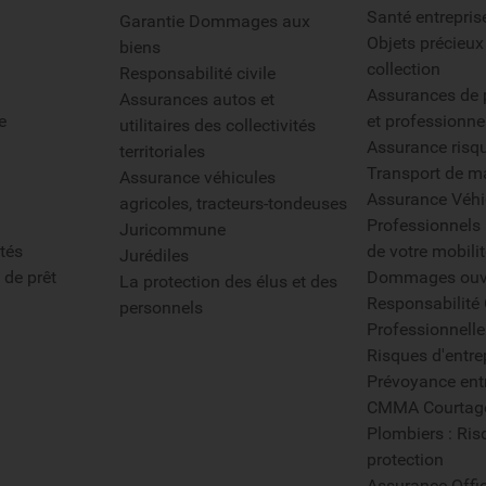
Santé entrepris
Garantie Dommages aux
Objets précieux
biens
collection
Responsabilité civile
Assurances de p
Assurances autos et
e
et professionne
utilitaires des collectivités
Assurance risq
territoriales
Transport de m
Assurance véhicules
Assurance Véhi
agricoles, tracteurs-tondeuses
Professionnels 
Juricommune
tés
de votre mobilit
Jurédiles
 de prêt
Dommages ouv
La protection des élus et des
Responsabilité 
personnels
Professionnelle
Risques d'entre
Prévoyance ent
CMMA Courtag
Plombiers : Ris
protection