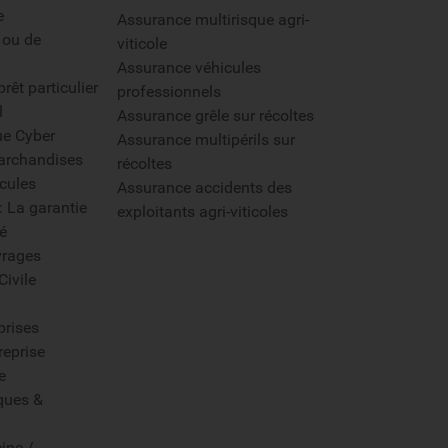
e
Assurance multirisque agri-
 ou de
viticole
Assurance véhicules
rêt particulier
professionnels
l
Assurance grêle sur récoltes
ue Cyber
Assurance multipérils sur
archandises
récoltes
cules
Assurance accidents des
: La garantie
exploitants agri-viticoles
é
rages
Civile
prises
reprise
e
ques &