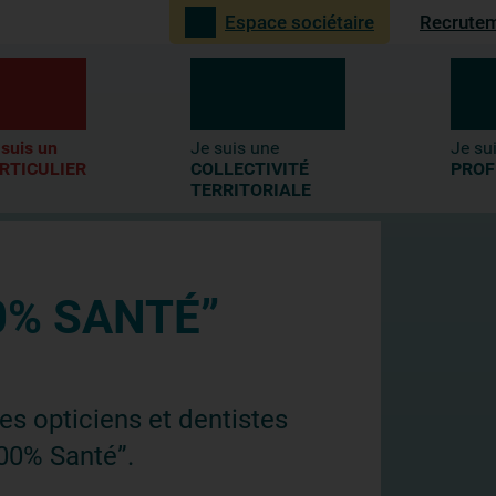
Recrute
Espace sociétaire
4-
Recherche
 suis un
Je suis une
Je su
RTICULIER
COLLECTIVITÉ
PROF
TERRITORIALE
0% SANTÉ”
les opticiens et dentistes
100% Santé”.