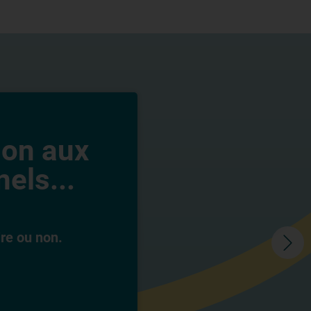
ion aux
els...
ire ou non.