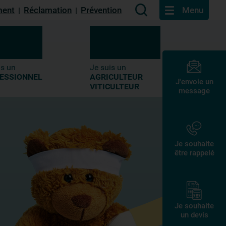
ment
Réclamation
Prévention
Menu
|
|
is un
Je suis un
ESSIONNEL
AGRICULTEUR
J'envoie un
VITICULTEUR
message
Je souhaite
être rappelé
Je souhaite
un devis