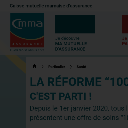
Caisse mutuelle marnaise d'assurance
1-
Contenu principal
2-
Menu principal
3-
Pied de page
Je découvre
Je
MA MUTUELLE
PA
D'ASSURANCE
Particulier
Santé
LA RÉFORME “10
C'EST PARTI !
Depuis le 1er janvier 2020, tous 
présentent une offre de soins “