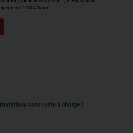
ourants, médecine naturelle...) et vous laisse
équipements
“100% Santé”.
matériaux sans reste à charge !