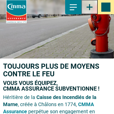
1-
Contenu principal
2-
Menu principal
3-
Pied de page
4-
Recherche
TOUJOURS PLUS DE MOYENS
CONTRE LE FEU
VOUS VOUS ÉQUIPEZ,
CMMA ASSURANCE SUBVENTIONNE !
Héritière de la
Caisse des Incendiés de la
Marne
, créée à Châlons en 1774,
CMMA
Assurance
perpétue son engagement en