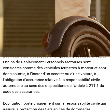
Déplacement Personnels Motorisés (EDPM)!
Ces nouveaux modes de déplacement se
popularisent d'années en années. Lors de nos
différents déplacements, les dangers peuvent être
nombreux sur la voie publique, surtout si tout le
monde ne respecte pas les bonnes règles de
"conduite" !
Les trottinettes électriques ainsi que les gyropodes et autres
Engins de Déplacement Personnels Motorisés sont
considérés comme des véhicules terrestres à moteur et sont
donc soumis, à l'instar d'un scooter ou d'une voiture, à
l'obligation d'assurance relative à la responsabilité civile
automobile au sens des dispositions de l'article L 211-1 du
code des assurances.
L'obligation porte uniquement sur la responsabilité civile qui
assure la protection des tiers en cas de dommages