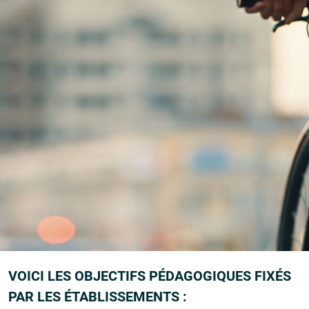
d'improvisation
CMMA Assurance sensibilise le jeune public à
la Sécurité Routière
en participant chaque
année aux forums de prévention organisés
dans les collèges et lycées.
En lien avec les référents académiques des
établissements scolaires, CMMA Assurance répond
aux objectifs pédagogiques fixés :
VOICI LES OBJECTIFS PÉDAGOGIQUES FIXÉS
PAR LES ÉTABLISSEMENTS :