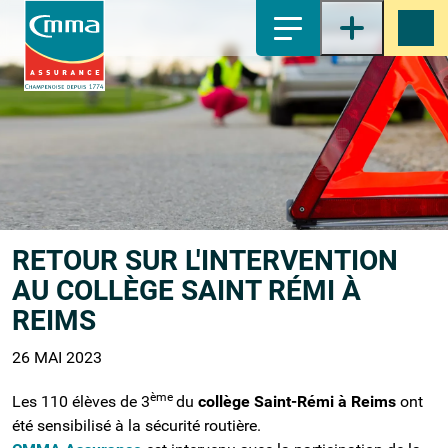
1-
Contenu principal
2-
Menu principal
3-
Pied de page
4-
Recherche
RETOUR SUR L'INTERVENTION
AU COLLÈGE SAINT RÉMI À
REIMS
26 MAI 2023
ème
Les 110 élèves de 3
du
collège Saint-Rémi à Reims
ont
été sensibilisé à la sécurité routière.