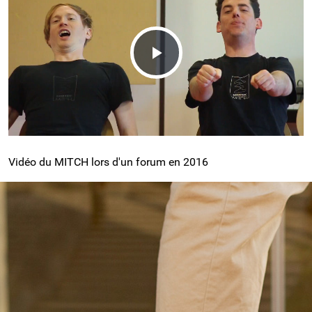
Lire
la
Vidéo du MITCH lors d'un forum en 2016
vidéo
EDPM ET VEA : LES NOUVELLES
MOBILITÉS
L'espace urbain est partagé par un grand
nombre d'usagers : piétons, voitures, motos,
vélos... et depuis peu,
les nouveaux Engins de