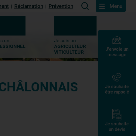
ment
Réclamation
Prévention
Menu
|
|
is un
Je suis un
ESSIONNEL
AGRICULTEUR
J'envoie un
VITICULTEUR
message
R CHÂLONNAIS
Je souhaite
être rappelé
Je souhaite
un devis