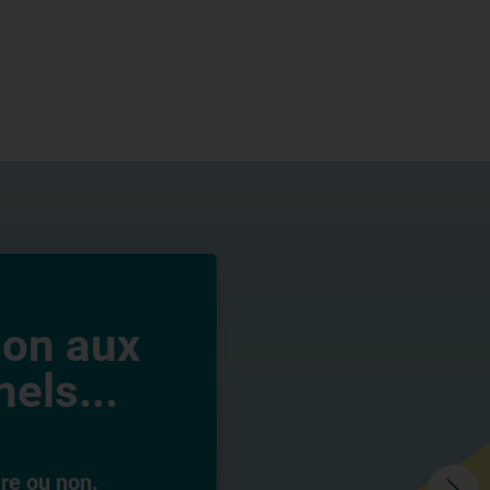
ion aux
els...
ire ou non.