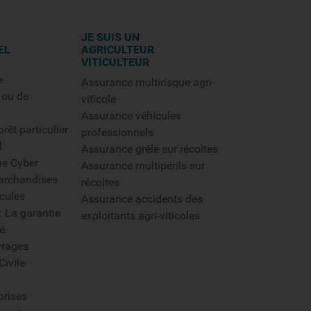
JE SUIS UN
EL
AGRICULTEUR
VITICULTEUR
e
Assurance multirisque agri-
 ou de
viticole
Assurance véhicules
rêt particulier
professionnels
l
Assurance grêle sur récoltes
ue Cyber
Assurance multipérils sur
archandises
récoltes
cules
Assurance accidents des
: La garantie
exploitants agri-viticoles
é
rages
Civile
prises