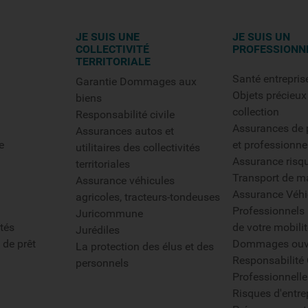
JE SUIS UNE
JE SUIS UN
COLLECTIVITÉ
PROFESSIONN
TERRITORIALE
Santé entrepris
Garantie Dommages aux
Objets précieux
biens
collection
Responsabilité civile
Assurances de p
Assurances autos et
e
et professionne
utilitaires des collectivités
Assurance risq
territoriales
Transport de m
Assurance véhicules
Assurance Véhi
agricoles, tracteurs-tondeuses
Professionnels 
Juricommune
tés
de votre mobilit
Jurédiles
 de prêt
Dommages ouv
La protection des élus et des
Responsabilité 
personnels
Professionnelle
Risques d'entre