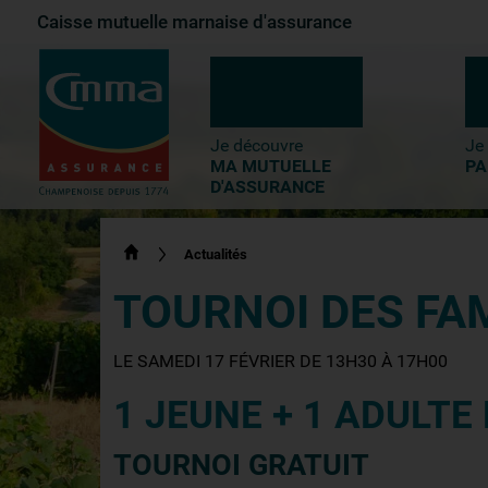
Caisse mutuelle marnaise d'assurance
1-
Contenu principal
2-
Menu principal
3-
Pied de page
Je découvre
Je
MA MUTUELLE
PA
D'ASSURANCE
Actualités
TOURNOI DES FAM
LE SAMEDI 17 FÉVRIER DE 13H30 À 17H00
1 JEUNE + 1 ADULTE
TOURNOI GRATUIT