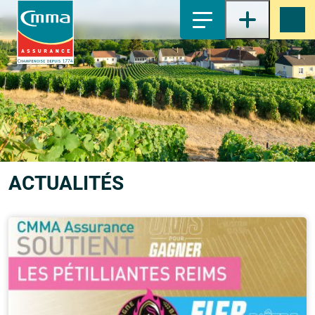
1-
Contenu principal
2-
Menu principal
3-
Pied de page
4-
Recherche
ACTUALITÉS